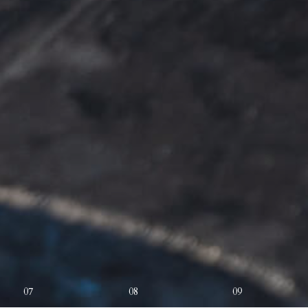
07
08
09