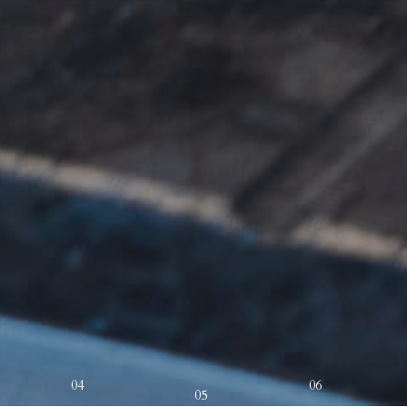
04
06
05